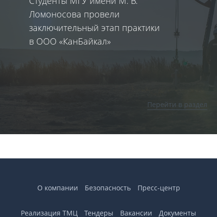
Студенты МГУ имени М. В.
В
Ломоносова провели
ко
заключительный этап практики
п
в ООО «КанБайкал»
Перейти в раздел
О компании
Безопасность
Пресс-центр
Реализация ТМЦ
Тендеры
Вакансии
Документы