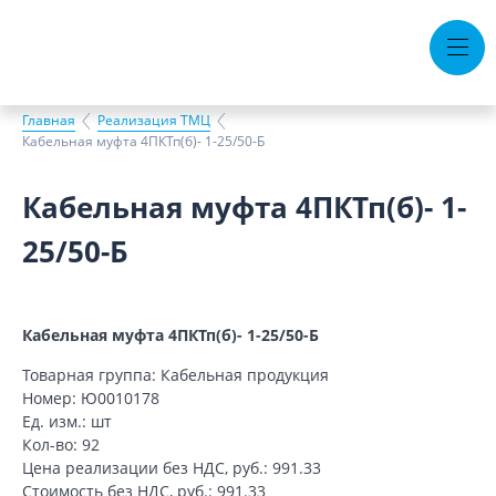
Тендеры
Вакансии
Горячая линия
Главная
Реализация ТМЦ
Кабельная муфта 4ПКТп(б)- 1-25/50-Б
О компании
Документы
Кабельная муфта 4ПКТп(б)- 1-
Безопасность
Контакты
25/50-Б
Пресс-центр
Кабельная муфта 4ПКТп(б)- 1-25/50-Б
Товарная группа: Кабельная продукция
Номер: Ю0010178
Ед. изм.: шт
Кол-во: 92
Цена реализации без НДС, руб.: 991.33
Стоимость без НДС, руб.: 991.33