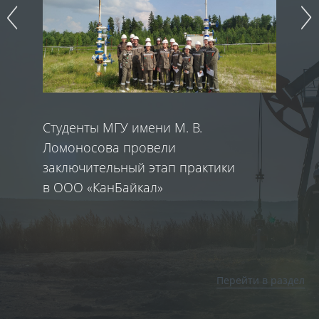
Студенты МГУ имени М. В.
В
Ломоносова провели
ко
заключительный этап практики
п
в ООО «КанБайкал»
Перейти в раздел