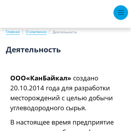
Тендеры
Вакансии
Горячая линия
Главная
О компании
Деятельность
О компании
Документы
Деятельность
Безопасность
Контакты
Пресс-центр
ООО«КанБайкал»
создано
20.10.2014 года для разработки
месторождений с целью добычи
углеводородного сырья.
В настоящее время предприятие