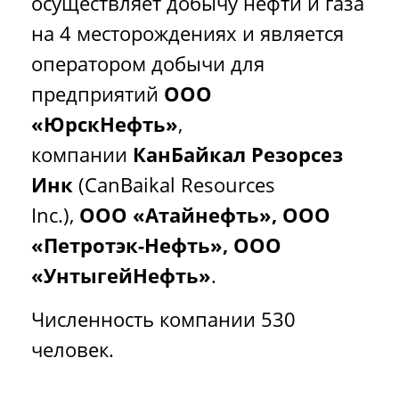
осуществляет добычу нефти и газа
на 4 месторождениях и является
оператором добычи для
предприятий
ООО
«ЮрскНефть»
,
компании
КанБайкал Резорсез
Инк
(CanBaikal Resources
Inc.),
ООО «Атайнефть»,
ООО
«Петротэк-Нефть», ООО
«УнтыгейНефть»
.
Численность компании 530
человек.